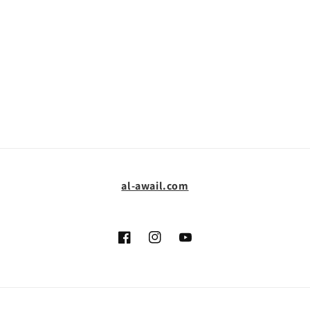
al-awail.com
يوتيوب
انستغرام
فيسبوك